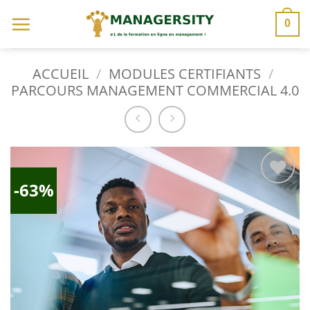
Passer
0
au
contenu
ACCUEIL
/
MODULES CERTIFIANTS
/
PARCOURS MANAGEMENT COMMERCIAL 4.0
-63%
Ajouter
à la
liste
d’envies