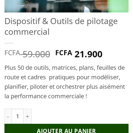
Dispositif & Outils de pilotage
commercial
Le
Le
59.000
21.900
FCFA
FCFA
prix
prix
Plus 50 de outils, matrices, plans, feuilles de
initial
actuel
route et cadres pratiques pour modéliser,
était :
est :
planifier, piloter et orchestrer plus aisément
FCFA 59.000.
FCFA 2
la performance commerciale !
quantité de Dispositif & Outils de pilotage com
AJOUTER AU PANIER