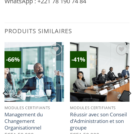
WhatsApp : +221 78 190 74 84
PRODUITS SIMILAIRES
-66%
-41%
Ajouter
Ajouter
à la
à la
liste
liste
d’envies
d’envies
MODULES CERTIFIANTS
MODULES CERTIFIANTS
Management du
Réussir avec son Conseil
Changement
d’Administration et son
Organisationnel
groupe