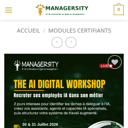
Passer
0
au
contenu
ACCUEIL
/
MODULES CERTIFIANTS
Ajouter
à la
liste
d’envies